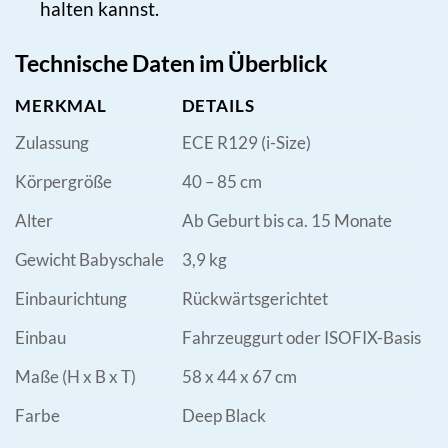
halten kannst.
Technische Daten im Überblick
MERKMAL
DETAILS
Zulassung
ECE R129 (i-Size)
Körpergröße
40 – 85 cm
Alter
Ab Geburt bis ca. 15 Monate
Gewicht Babyschale
3,9 kg
Einbaurichtung
Rückwärtsgerichtet
Einbau
Fahrzeuggurt oder ISOFIX-Basis
Maße (H x B x T)
58 x 44 x 67 cm
Farbe
Deep Black