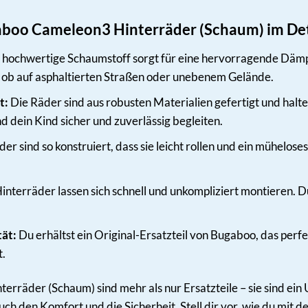
gaboo Cameleon3 Hinterräder (Schaum) im Det
hochwertige Schaumstoff sorgt für eine hervorragende Dämpf
l ob auf asphaltierten Straßen oder unebenem Gelände.
t:
Die Räder sind aus robusten Materialien gefertigt und halt
nd dein Kind sicher und zuverlässig begleiten.
er sind so konstruiert, dass sie leicht rollen und ein mühel
interräder lassen sich schnell und unkompliziert montieren. 
ät:
Du erhältst ein Original-Ersatzteil von Bugaboo, das per
t.
rräder (Schaum) sind mehr als nur Ersatzteile – sie sind ein
auch den Komfort und die Sicherheit. Stell dir vor, wie du mi