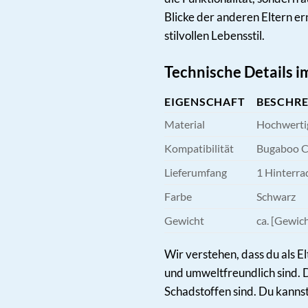
Blicke der anderen Eltern e
stilvollen Lebensstil.
Technische Details i
EIGENSCHAFT
BESCHR
Material
Hochwerti
Kompatibilität
Bugaboo 
Lieferumfang
1 Hinterra
Farbe
Schwarz
Gewicht
ca. [Gewic
Wir verstehen, dass du als El
und umweltfreundlich sind. 
Schadstoffen sind. Du kannst