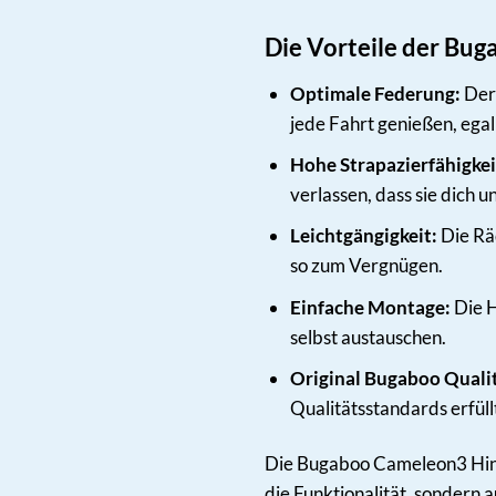
Die Vorteile der Bu
Optimale Federung:
Der 
jede Fahrt genießen, ega
Hohe Strapazierfähigkei
verlassen, dass sie dich u
Leichtgängigkeit:
Die Räd
so zum Vergnügen.
Einfache Montage:
Die H
selbst austauschen.
Original Bugaboo Qualit
Qualitätsstandards erfüll
Die Bugaboo Cameleon3 Hinte
die Funktionalität, sondern 