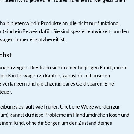
errädern wird jede eurer Touren zu einem unvergesslichen
lb bieten wir dir Produkte an, die nicht nur funktional,
sind ein Beweis dafür. Sie sind speziell entwickelt, um den
wagen immer einsatzbereit ist.
chst
en zeigen. Dies kann sich in einer holprigen Fahrt, einem
euen Kinderwagen zu kaufen, kannst du mit unseren
erlängern und gleichzeitig bares Geld sparen. Eine
teuer.
o reibungslos läuft wie früher. Unebene Wege werden zur
aum) kannst du diese Probleme im Handumdrehen lösen und
inem Kind, ohne dir Sorgen um den Zustand deines