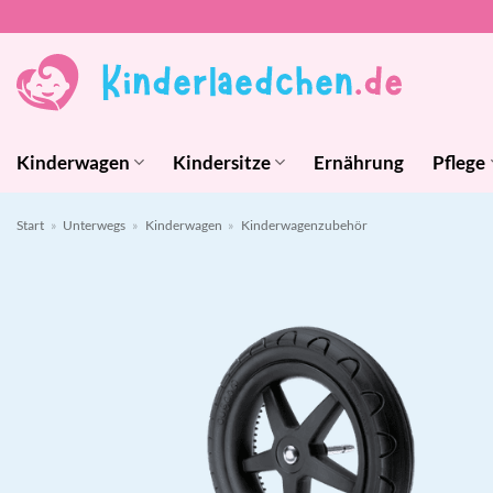
Zum
Inhalt
springen
Kinderwagen
Kindersitze
Ernährung
Pflege
Start
»
Unterwegs
»
Kinderwagen
»
Kinderwagenzubehör