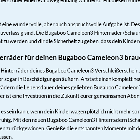
zierst oder einen Waldweg entlang wanderst. Mit diesen Hint
t eine wundervolle, aber auch anspruchsvolle Aufgabe ist. Desha
uverlässig sind. Die Bugaboo Cameleon3 Hinterräder (Schaum) 
 zu werden und dir die Sicherheit zu geben, dass dein Kinder
erräder für deinen Bugaboo Cameleon3 brau
e Hinterräder deines Bugaboo Cameleon3 Verschleißerscheinung
r sogar in Beschädigungen äußern. Anstatt einen komplett n
ädern die Lebensdauer deines geliebten Bugaboo Cameleon3 v
der ist eine Investition in die Zukunft eurer gemeinsamen Aben
end es sein kann, wenn dein Kinderwagen plötzlich nicht mehr s
nruhig. Mit den neuen Bugaboo Cameleon3 Hinterrädern (Sch
en zurückgewinnen. Genieße die entspannten Momente mit de
ssen.