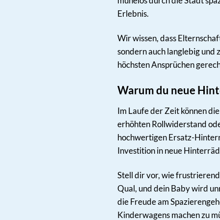
mühelos durch die Stadt spa
Erlebnis.
Wir wissen, dass Elternschaf
sondern auch langlebig und z
höchsten Ansprüchen gerecht
Warum du neue Hint
Im Laufe der Zeit können di
erhöhten Rollwiderstand ode
hochwertigen Ersatz-Hinterr
Investition in neue Hinterrä
Stell dir vor, wie frustrier
Qual, und dein Baby wird u
die Freude am Spazierengeh
Kinderwagens machen zu mü