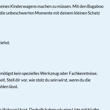
nd deines Kinderwagens machen zu müssen. Mit den Bugaboo
e die unbeschwerten Momente mit deinem kleinen Schatz
iehst.
nötigst kein spezielles Werkzeug oder Fachkenntnisse.
Stell dir vor, wie stolz du sein wirst, wenn du die
len lässt.
Schaum) hast. Deshalb haben wir eine Liste mit häufig