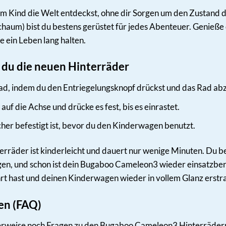
einem Kind die Welt entdeckst, ohne dir Sorgen um den Zusta
haum) bist du bestens gerüstet für jedes Abenteuer. Genieß
e ein Leben lang halten.
 du die neuen Hinterräder
rad, indem du den Entriegelungsknopf drückst und das Rad abz
uf die Achse und drücke es fest, bis es einrastet.
her befestigt ist, bevor du den Kinderwagen benutzt.
rräder ist kinderleicht und dauert nur wenige Minuten. Du be
n, und schon ist dein Bugaboo Cameleon3 wieder einsatzbereit. 
t hast und deinen Kinderwagen wieder in vollem Glanz erstrah
gen (FAQ)
erweise noch Fragen zu den Bugaboo Cameleon3 Hinterrädern (