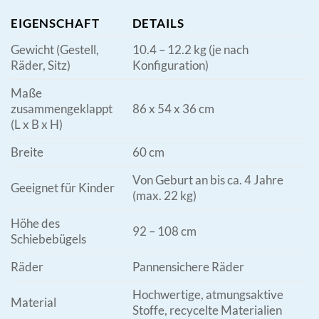
EIGENSCHAFT
DETAILS
Gewicht (Gestell,
10.4 – 12.2 kg (je nach
Räder, Sitz)
Konfiguration)
Maße
zusammengeklappt
86 x 54 x 36 cm
(L x B x H)
Breite
60 cm
Von Geburt an bis ca. 4 Jahre
Geeignet für Kinder
(max. 22 kg)
Höhe des
92 – 108 cm
Schiebebügels
Räder
Pannensichere Räder
Hochwertige, atmungsaktive
Material
Stoffe, recycelte Materialien