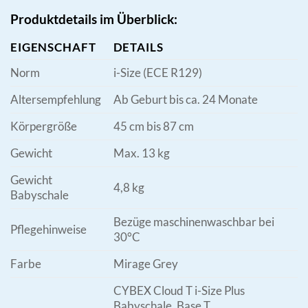
Produktdetails im Überblick:
EIGENSCHAFT
DETAILS
Norm
i-Size (ECE R129)
Altersempfehlung
Ab Geburt bis ca. 24 Monate
Körpergröße
45 cm bis 87 cm
Gewicht
Max. 13 kg
Gewicht
4,8 kg
Babyschale
Bezüge maschinenwaschbar bei
Pflegehinweise
30°C
Farbe
Mirage Grey
CYBEX Cloud T i-Size Plus
Babyschale, Base T,