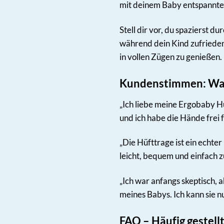
mit deinem Baby entspannter
Stell dir vor, du spazierst d
während dein Kind zufrieden 
in vollen Zügen zu genießen.
Kundenstimmen: Was 
„Ich liebe meine Ergobaby Hü
und ich habe die Hände frei 
„Die Hüfttrage ist ein echte
leicht, bequem und einfach z
„Ich war anfangs skeptisch, 
meines Babys. Ich kann sie nu
FAQ – Häufig gestell