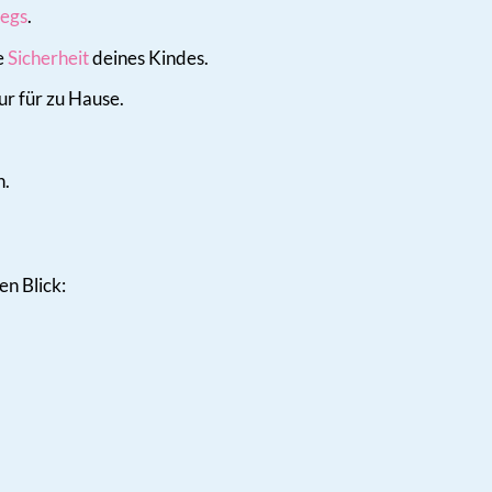
egs
.
e
Sicherheit
deines Kindes.
ur für zu Hause.
n.
en Blick: