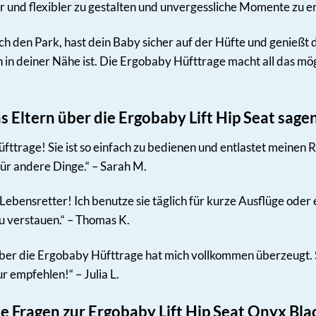
 und flexibler zu gestalten und unvergessliche Momente zu e
urch den Park, hast dein Baby sicher auf der Hüfte und genießt
in deiner Nähe ist. Die Ergobaby Hüfttrage macht all das mögl
Eltern über die Ergobaby Lift Hip Seat sage
fttrage! Sie ist so einfach zu bedienen und entlastet meinen 
für andere Dinge.“ – Sarah M.
r Lebensretter! Ich benutze sie täglich für kurze Ausflüge ode
u verstauen.“ – Thomas K.
aber die Ergobaby Hüfttrage hat mich vollkommen überzeugt. S
r empfehlen!“ – Julia L.
te Fragen zur Ergobaby Lift Hip Seat Onyx Bla