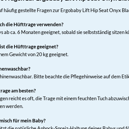
f häufig gestellte Fragen zur Ergobaby Lift Hip Seat Onyx Bla
ich die Hüfttrage verwenden?
ys ab ca. 6 Monaten geeignet, sobald sie selbstständig sitzen 
st die Hüfttrage geeignet?
einem Gewicht von 20 kg geeignet.
inenwaschbar?
chinenwaschbar. Bitte beachte die Pflegehinweise auf dem Etik
trage am besten?
en reicht es oft, die Trage mit einem feuchten Tuch abzuwisc
en werden.
omisch für mein Baby?
tützt die natürliche Anhock-Spreiz-Haltung deines Babys und f