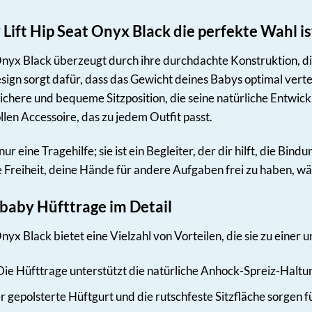
ift Hip Seat Onyx Black die perfekte Wahl is
nyx Black überzeugt durch ihre durchdachte Konstruktion, die
ign sorgt dafür, dass das Gewicht deines Babys optimal verteil
ichere und bequeme Sitzposition, die seine natürliche Entwic
llen Accessoire, das zu jedem Outfit passt.
ur eine Tragehilfe; sie ist ein Begleiter, der dir hilft, die Bi
die Freiheit, deine Hände für andere Aufgaben frei zu haben, w
obaby Hüfttrage im Detail
nyx Black bietet eine Vielzahl von Vorteilen, die sie zu eine
ie Hüfttrage unterstützt die natürliche Anhock-Spreiz-Haltun
 gepolsterte Hüftgurt und die rutschfeste Sitzfläche sorgen f