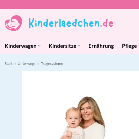
Zum
Inhalt
springen
Kinderwagen
Kindersitze
Ernährung
Pflege
Start
»
Unterwegs
»
Tragesysteme