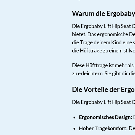
Warum die Ergobaby L
Die Ergobaby Lift Hip Seat O
bietet. Das ergonomische Des
die Trage deinem Kind eine s
die Hüfttrage zu einem stilvo
Diese Hüfttrage ist mehr als n
zu erleichtern. Sie gibt dir 
Die Vorteile der Erg
Die Ergobaby Lift Hip Seat O
Ergonomisches Design:
D
Hoher Tragekomfort:
Der