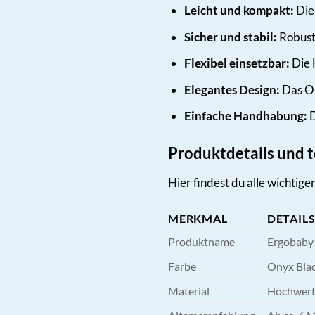
Leicht und kompakt:
Die 
Sicher und stabil:
Robuste
Flexibel einsetzbar:
Die H
Elegantes Design:
Das Ony
Einfache Handhabung:
D
Produktdetails und 
Hier findest du alle wichtig
MERKMAL
DETAIL
Produktname
Ergobaby 
Farbe
Onyx Bla
Material
Hochwerti