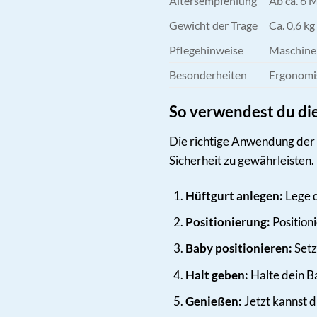
Altersempfehlung
Ab ca. 6 
Gewicht der Trage
Ca. 0,6 kg
Pflegehinweise
Maschine
Besonderheiten
Ergonomis
So verwendest du die
Die richtige Anwendung der 
Sicherheit zu gewährleisten. 
Hüftgurt anlegen:
Lege d
Positionierung:
Positioni
Baby positionieren:
Setz
Halt geben:
Halte dein Ba
Genießen:
Jetzt kannst d