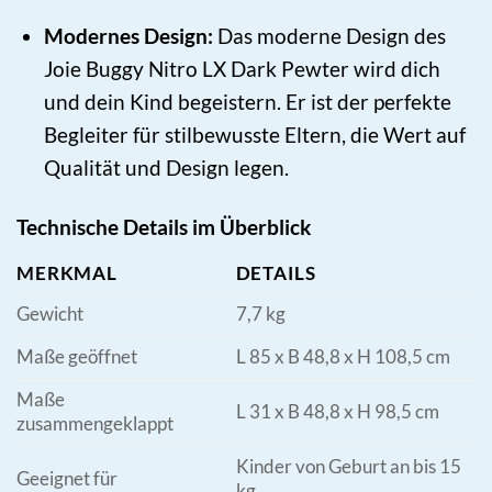
Modernes Design:
Das moderne Design des
Joie Buggy Nitro LX Dark Pewter wird dich
und dein Kind begeistern. Er ist der perfekte
Begleiter für stilbewusste Eltern, die Wert auf
Qualität und Design legen.
Technische Details im Überblick
MERKMAL
DETAILS
Gewicht
7,7 kg
Maße geöffnet
L 85 x B 48,8 x H 108,5 cm
Maße
L 31 x B 48,8 x H 98,5 cm
zusammengeklappt
Kinder von Geburt an bis 15
Geeignet für
kg