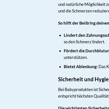
und natürliche Möglichkeit 
und die Schmerzen reduzier
So hilft der Beißring deine
Lindert den Zahnungssc
so den Schmerz lindert.
Fördert die Durchblutu
unterstützen.
Bietet Ablenkung:
Das Ka
Sicherheit und Hygie
Bei Babyprodukten ist Sicher
entspricht höchsten Qualitäts
Die wichtigsten Sicherheit