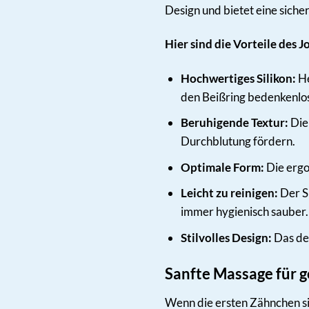
Design und bietet eine siche
Hier sind die Vorteile des J
Hochwertiges Silikon:
He
den Beißring bedenkenlo
Beruhigende Textur:
Die 
Durchblutung fördern.
Optimale Form:
Die ergo
Leicht zu reinigen:
Der Si
immer hygienisch sauber.
Stilvolles Design:
Das dez
Sanfte Massage für g
Wenn die ersten Zähnchen sic