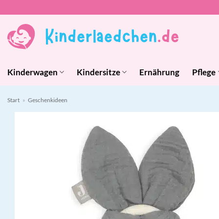
Zum
Inhalt
springen
Kinderwagen
Kindersitze
Ernährung
Pflege
Start
»
Geschenkideen