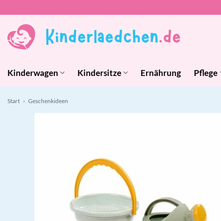
Zum
Inhalt
springen
Kinderwagen
Kindersitze
Ernährung
Pflege
Start
»
Geschenkideen