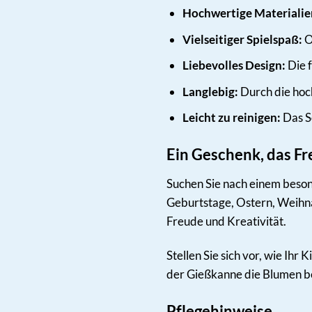
Hochwertige Materialie
Vielseitiger Spielspaß:
O
Liebevolles Design:
Die f
Langlebig:
Durch die hoch
Leicht zu reinigen:
Das Se
Ein Geschenk, das Fr
Suchen Sie nach einem beson
Geburtstage, Ostern, Weihna
Freude und Kreativität.
Stellen Sie sich vor, wie Ih
der Gießkanne die Blumen bew
Pflegehinweise