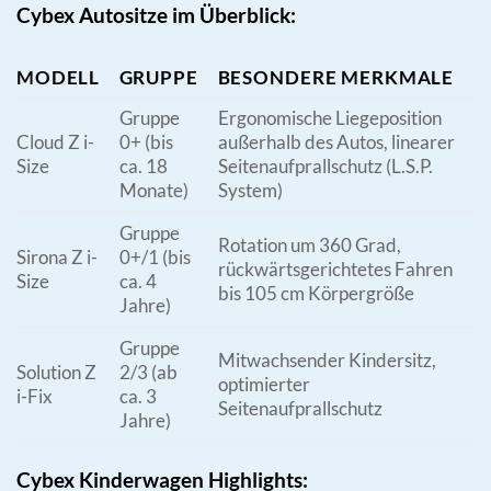
Cybex Autositze im Überblick:
MODELL
GRUPPE
BESONDERE MERKMALE
Gruppe
Ergonomische Liegeposition
Cloud Z i-
0+ (bis
außerhalb des Autos, linearer
Size
ca. 18
Seitenaufprallschutz (L.S.P.
Monate)
System)
Gruppe
Rotation um 360 Grad,
Sirona Z i-
0+/1 (bis
rückwärtsgerichtetes Fahren
Size
ca. 4
bis 105 cm Körpergröße
Jahre)
Gruppe
Mitwachsender Kindersitz,
Solution Z
2/3 (ab
optimierter
i-Fix
ca. 3
Seitenaufprallschutz
Jahre)
Cybex Kinderwagen Highlights: