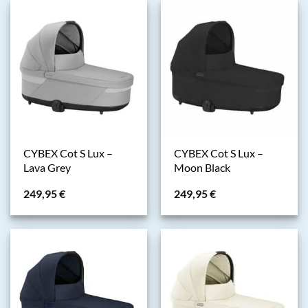
CYBEX Cot S Lux –
CYBEX Cot S Lux –
Lava Grey
Moon Black
249,95
€
249,95
€