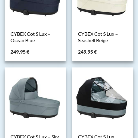
CYBEX Cot S Lux –
CYBEX Cot S Lux –
Ocean Blue
Seashell Beige
249,95
€
249,95
€
CYBEX Cot S Lux – Sky
CYBEX Cot S Lux