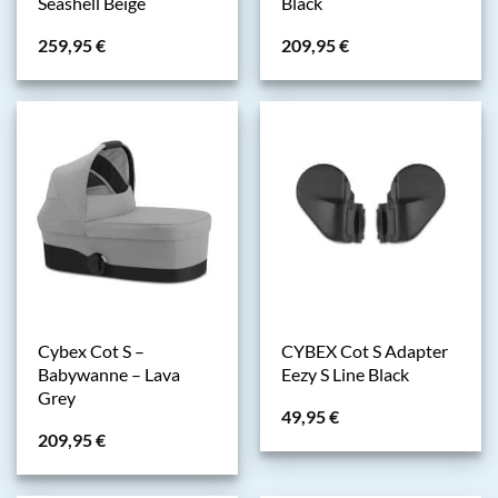
Seashell Beige
Black
259,95
€
209,95
€
Cybex Cot S –
CYBEX Cot S Adapter
Babywanne – Lava
Eezy S Line Black
Grey
49,95
€
209,95
€