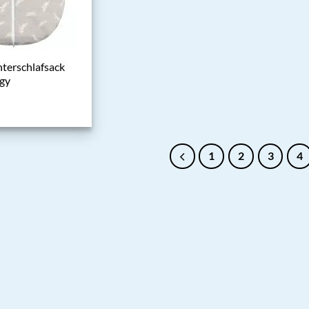
nterschlafsack
gy
1
2
3
4