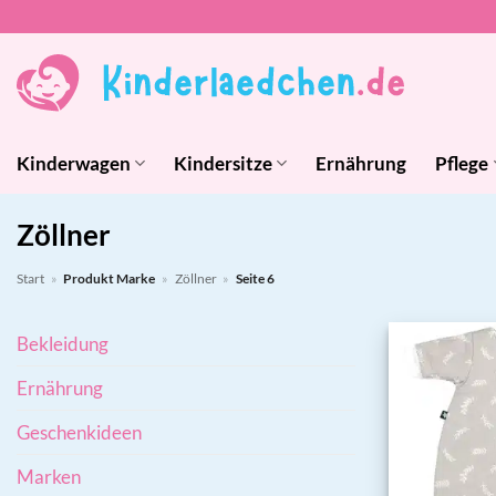
Zum
Inhalt
springen
Kinderwagen
Kindersitze
Ernährung
Pflege
Zöllner
Start
»
Produkt Marke
»
Zöllner
»
Seite 6
Bekleidung
Ernährung
Geschenkideen
Marken