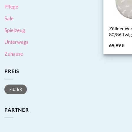
Pflege
Sale
Zöllner Wi
Spielzeug
80/86 Twig
Unterwegs
69,99
€
Zuhause
PREIS
Min.
Max.
FILTER
Preis
Preis
PARTNER