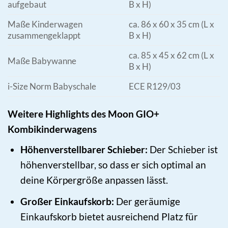
aufgebaut
B x H)
Maße Kinderwagen
ca. 86 x 60 x 35 cm (L x
zusammengeklappt
B x H)
ca. 85 x 45 x 62 cm (L x
Maße Babywanne
B x H)
i-Size Norm Babyschale
ECE R129/03
Weitere Highlights des Moon GIO+
Kombikinderwagens
Höhenverstellbarer Schieber:
Der Schieber ist
höhenverstellbar, so dass er sich optimal an
deine Körpergröße anpassen lässt.
Großer Einkaufskorb:
Der geräumige
Einkaufskorb bietet ausreichend Platz für