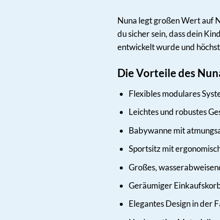
Nuna legt großen Wert auf Na
du sicher sein, dass dein Ki
entwickelt wurde und höchst
Die Vorteile des Nu
Flexibles modulares Syst
Leichtes und robustes Ge
Babywanne mit atmungsak
Sportsitz mit ergonomisc
Großes, wasserabweisend
Geräumiger Einkaufskorb:
Elegantes Design in der Fa