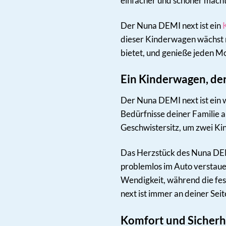
einfacher und schöner macht
Der Nuna DEMI next ist ein
dieser Kinderwagen wächst mi
bietet, und genieße jeden M
Ein Kinderwagen, der
Der Nuna DEMI next ist ein 
Bedürfnisse deiner Familie 
Geschwistersitz, um zwei Kin
Das Herzstück des Nuna DEMI
problemlos im Auto verstaue
Wendigkeit, während die fes
next ist immer an deiner Seit
Komfort und Sicherhe