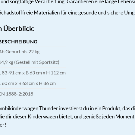
und sorgfältige Verarbeitung: Garantieren eine lange Leben
Schadstofffreie Materialien für eine gesunde und sichere Um
m Überblick:
BESCHREIBUNG
Ab Geburt bis 22 kg
14,9 kg (Gestell mit Sportsitz)
L 83-91 cm x B 63 cm x H 112 cm
L 60 cm x B 63 cm x H 86 cm
EN 1888-2:2018
ikinderwagen Thunder investierst du in ein Produkt, das dich
, die dir dieser Kinderwagen bietet, und genieße jeden Moment 
er!