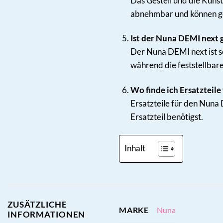
Das Gestell und die Kuns
abnehmbar und können g
Ist der Nuna DEMI next 
Der Nuna DEMI next ist s
während die feststellbar
Wo finde ich Ersatzteil
Ersatzteile für den Nuna 
Ersatzteil benötigst.
Inhalt
ZUSÄTZLICHE
Nuna
MARKE
INFORMATIONEN