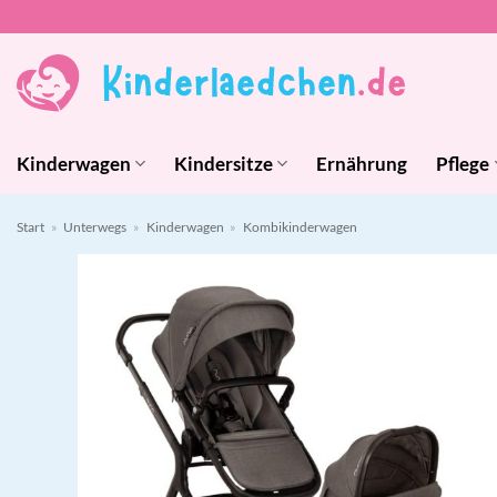
Zum
Inhalt
springen
Kinderwagen
Kindersitze
Ernährung
Pflege
Start
»
Unterwegs
»
Kinderwagen
»
Kombikinderwagen