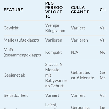
PEG
PEREGO
CULLA
FEATURE
CLO
VELOCE
GRANDE
TC
Wenige
Gewicht
Variiert
Varii
Kilogramm
Maße (aufgeklappt)
Variieren
Variieren
Varii
Maße
Kompakt
N/A
N/A
(zusammengeklappt)
Sitz: ca. 6
Monate,
Geburt bis
Gebur
Geeignet ab
mit
ca. 6 Monate
Mon
Babywanne
ab Geburt
Belastbarkeit
Variiert
Variiert
Varii
Leicht,
Geräumig,
Liege