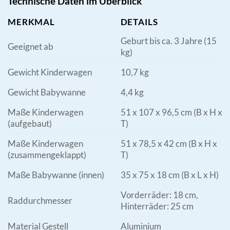
Technische Daten im Überblick
MERKMAL
DETAILS
Geburt bis ca. 3 Jahre (15
Geeignet ab
kg)
Gewicht Kinderwagen
10,7 kg
Gewicht Babywanne
4,4 kg
Maße Kinderwagen
51 x 107 x 96,5 cm (B x H x
(aufgebaut)
T)
Maße Kinderwagen
51 x 78,5 x 42 cm (B x H x
(zusammengeklappt)
T)
Maße Babywanne (innen)
35 x 75 x 18 cm (B x L x H)
Vorderräder: 18 cm,
Raddurchmesser
Hinterräder: 25 cm
Material Gestell
Aluminium