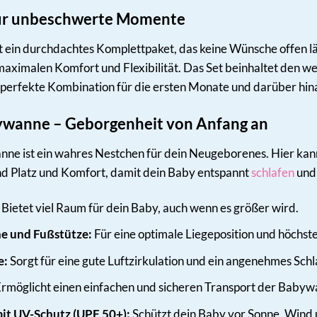
für unbeschwerte Momente
 ein durchdachtes Komplettpaket, das keine Wünsche offen läss
maximalen Komfort und Flexibilität. Das Set beinhaltet den 
perfekte Kombination für die ersten Monate und darüber hin
ywanne – Geborgenheit von Anfang an
ne ist ein wahres Nestchen für dein Neugeborenes. Hier kann
d Platz und Komfort, damit dein Baby entspannt
schlafen
und 
Bietet viel Raum für dein Baby, auch wenn es größer wird.
ne und Fußstütze:
Für eine optimale Liegeposition und höchst
e:
Sorgt für eine gute Luftzirkulation und ein angenehmes Schl
rmöglicht einen einfachen und sicheren Transport der Babyw
t UV-Schutz (UPF 50+):
Schützt dein Baby vor Sonne, Wind 