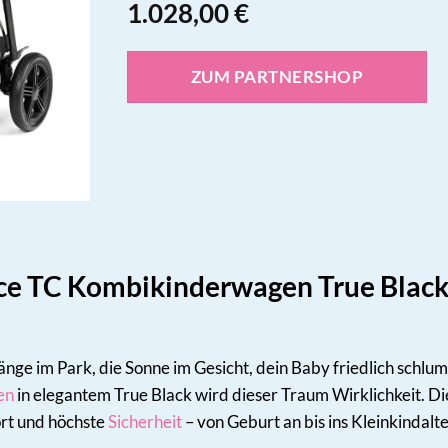
1.028,00
€
ZUM PARTNERSHOP
e TC Kombikinderwagen True Black –
rgänge im Park, die Sonne im Gesicht, dein Baby friedlich sch
en
in elegantem True Black wird dieser Traum Wirklichkeit. D
ort und höchste
Sicherheit
– von Geburt an bis ins Kleinkindalte