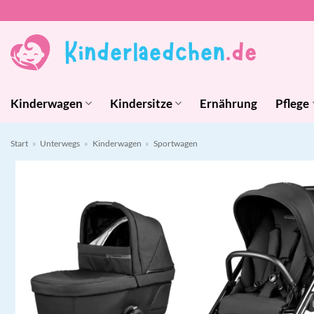
Zum
Inhalt
springen
Kinderwagen
Kindersitze
Ernährung
Pflege
Start
»
Unterwegs
»
Kinderwagen
»
Sportwagen