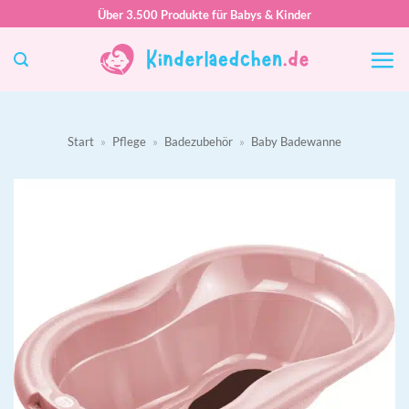
Zum
Über 3.500 Produkte für Babys & Kinder
Inhalt
springen
Start
»
Pflege
»
Badezubehör
»
Baby Badewanne