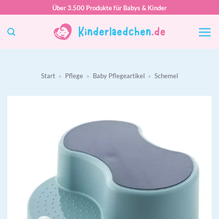
Zum
Über 3.500 Produkte für Babys & Kinder
Inhalt
springen
Start
»
Pflege
»
Baby Pflegeartikel
»
Schemel