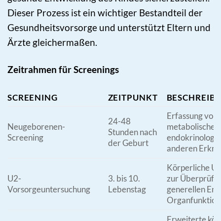
Dieser Prozess ist ein wichtiger Bestandteil der
Gesundheitsvorsorge und unterstützt Eltern und
Ärzte gleichermaßen.
Zeitrahmen für Screenings
SCREENING
ZEITPUNKT
BESCHREIB
Erfassung von
24-48
Neugeborenen-
metabolischen
Stunden nach
Screening
endokrinologi
der Geburt
anderen Erkra
Körperliche U
U2-
3. bis 10.
zur Überprüfu
Vorsorgeuntersuchung
Lebenstag
generellen Ent
Organfunktion
Erweiterte kör