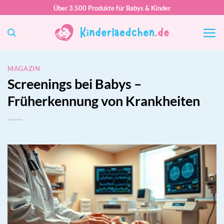
Zum
Über 3.500 Produkte für Babys & Kinder
Inhalt
springen
MAGAZIN
Screenings bei Babys –
Früherkennung von Krankheiten