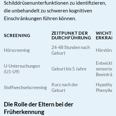
Schilddrüsenunterfunktionen zu identifizieren,
die unbehandelt zu schweren kognitiven
Einschränkungen führen können.
ZEITPUNKT DER
WICHTIG
SCREENING
DURCHFÜHRUNG
ERKRAN
24-48 Stunden nach
Hörscreening
Hörstörun
Geburt
Entwicklu
U-Untersuchungen
Geburt bis 5 Jahre
sensorisch
(U1-U9)
Beeinträc
Kurz nach der
Hypothyre
Stoffwechselscreening
Geburt
Phenylket
Die Rolle der Eltern bei der
Früherkennung