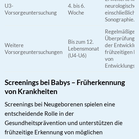
U3-
4. bis 6.
neurologische
Vorsorgeuntersuchung
Woche
einschließlich 
Sonographie.
Regelmäßige
Überprüfungen
Bis zum 12.
Weitere
der Entwicklu
Lebensmonat
Vorsorgeuntersuchungen
frühzeitigen Id
(U4-U6)
von
Entwicklungsv
Screenings bei Babys – Früherkennung
von Krankheiten
Screenings bei Neugeborenen spielen eine
entscheidende Rolle in der
Gesundheitsprävention und unterstützen die
frühzeitige Erkennung von möglichen