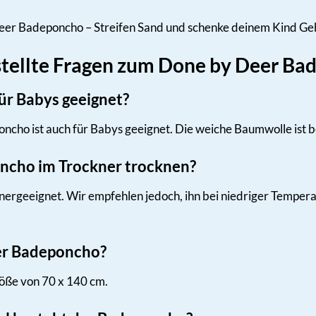
 Deer Badeponcho – Streifen Sand und schenke deinem Kind G
stellte Fragen zum Done by Deer B
ür Babys geeignet?
ncho ist auch für Babys geeignet. Die weiche Baumwolle ist 
ncho im Trockner trocknen?
knergeeignet. Wir empfehlen jedoch, ihn bei niedriger Temper
er Badeponcho?
öße von 70 x 140 cm.