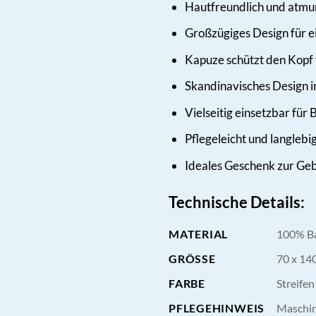
Hautfreundlich und atmu
Großzügiges Design für e
Kapuze schützt den Kopf 
Skandinavisches Design i
Vielseitig einsetzbar fü
Pflegeleicht und langlebi
Ideales Geschenk zur Geb
Technische Details:
MATERIAL
100% B
GRÖSSE
70 x 14
FARBE
Streifen
PFLEGEHINWEIS
Maschin