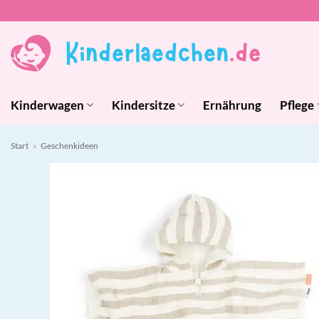
Zum
Inhalt
springen
Kinderwagen
Kindersitze
Ernährung
Pflege
Start
»
Geschenkideen