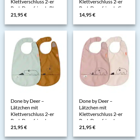
Klettverschluss 2-er
Klettverschluss 2-er
Pack Deer friends Blue
Pack Deer friends Grey
21,95
€
14,95
€
Mix
Done by Deer –
Done by Deer –
Lätzchen mit
Lätzchen mit
Klettverschluss 2-er
Klettverschluss 2-er
Pack Deer friends
Pack Deer friends
21,95
€
21,95
€
Mustard/Green
Powder Mix