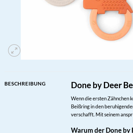
Done by Deer Be
BESCHREIBUNG
Wenn die ersten Zähnchen ko
Beißring in den beruhigenden
verschafft. Mit seinem ansp
Warum der Done by D