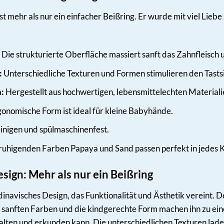
t mehr als nur ein einfacher Beißring. Er wurde mit viel Lie
:
Die strukturierte Oberfläche massiert sanft das Zahnfleisch 
:
Unterschiedliche Texturen und Formen stimulieren den Tastsi
:
Hergestellt aus hochwertigen, lebensmittelechten Materialien
onomische Form ist ideal für kleine Babyhände.
einigen und spülmaschinenfest.
ruhigenden Farben Papaya und Sand passen perfekt in jedes 
ign: Mehr als nur ein Beißring
inavisches Design, das Funktionalität und Ästhetik vereint. Der
 sanften Farben und die kindgerechte Form machen ihn zu einem
halten und erkunden kann. Die unterschiedlichen Texturen lad