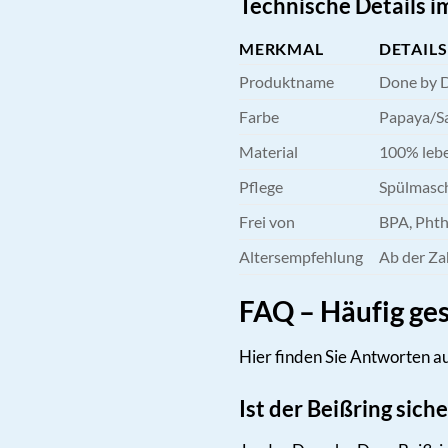
Technische Details i
MERKMAL
DETAILS
Produktname
Done by D
Farbe
Papaya/S
Material
100% lebe
Pflege
Spülmasch
Frei von
BPA, Phth
Altersempfehlung
Ab der Z
FAQ – Häufig ges
Hier finden Sie Antworten a
Ist der Beißring sich