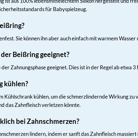
g ist aus 100% lebensmittelechtem Silikon hergestellt und fr
 Sicherheitsstandards für Babyspielzeug.
eißring?
nenfest. Sie können ihn aber auch einfach mit warmem Wasser
 der Beißring geeignet?
b der Zahnungsphase geeignet. Dies ist in der Regel ab etwa 3 
g kühlen?
im Kühlschrank kühlen, um die schmerzlindernde Wirkung zu ve
nd das Zahnfleisch verletzen könnte.
irklich bei Zahnschmerzen?
hnschmerzen lindern, indem er sanft das Zahnfleisch massiert