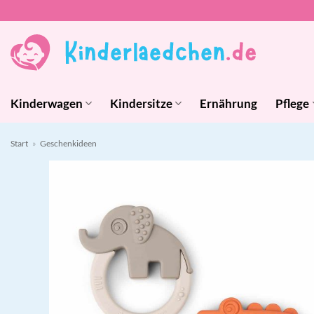
Zum
Inhalt
springen
Kinderwagen
Kindersitze
Ernährung
Pflege
Start
»
Geschenkideen