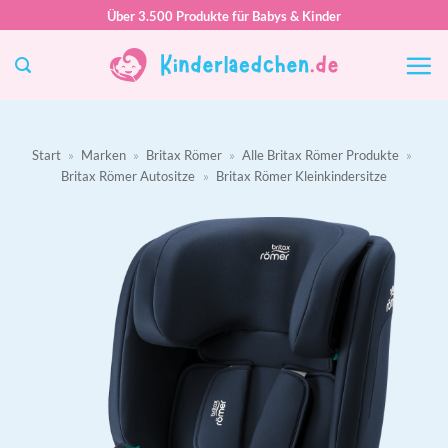
Zum
Über 3.500 Produkte für Babys & Kinder
Inhalt
springen
Start
»
Marken
»
Britax Römer
»
Alle Britax Römer Produkte
»
Britax Römer Autositze
»
Britax Römer Kleinkindersitze