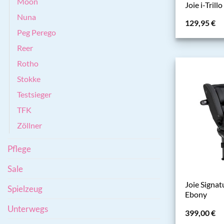
Moon
Joie i-Trill
Nuna
129,95
€
Peg Perego
Reer
Rotho
Stokke
Testsieger
TFK
Zöllner
Pflege
Sale
Joie Signat
Spielzeug
Ebony
Unterwegs
399,00
€