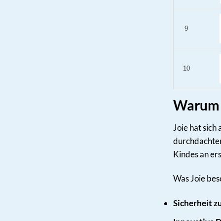
9
10
Warum J
Joie hat sich
durchdachten
Kindes an ers
Was Joie bes
Sicherheit z