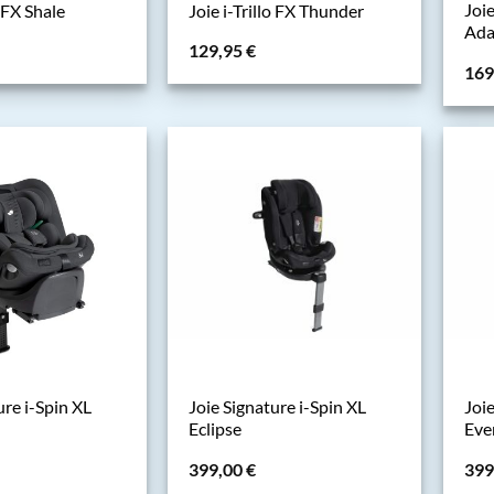
Joie
o FX Shale
Joie i-Trillo FX Thunder
Ada
129,95
€
169
ure i-Spin XL
Joie Signature i-Spin XL
Joie
Eclipse
Eve
399,00
€
399