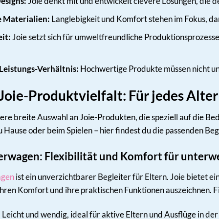
esigns:
Joie denkt mit und entwickelt clevere Lösungen, die d
 Materialien:
Langlebigkeit und Komfort stehen im Fokus, da
it:
Joie setzt sich für umweltfreundliche Produktionsprozess
-Leistungs-Verhältnis:
Hochwertige Produkte müssen nicht unbe
Joie-Produktvielfalt: Für jedes Alte
re breite Auswahl an Joie-Produkten, die speziell auf die Be
zu Hause oder beim Spielen – hier findest du die passenden Begl
erwagen: Flexibilität und Komfort für unterw
agen
ist ein unverzichtbarer Begleiter für Eltern. Joie bietet e
ihren Komfort und ihre praktischen Funktionen auszeichnen. 
:
Leicht und wendig, ideal für aktive Eltern und Ausflüge in der