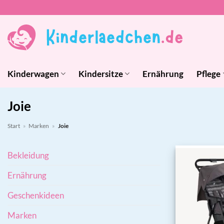
Zum
Inhalt
springen
Kinderwagen
Kindersitze
Ernährung
Pflege
Joie
Start
»
Marken
»
Joie
Bekleidung
Ernährung
Geschenkideen
Marken