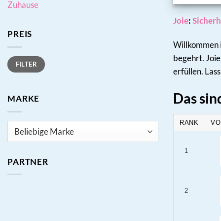
Zuhause
Joie
:
Sicherh
PREIS
Willkommen in
begehrt. Joie
Min.
Max.
FILTER
Preis
Preis
erfüllen. Las
Das sin
MARKE
RANK
VO
1
PARTNER
2