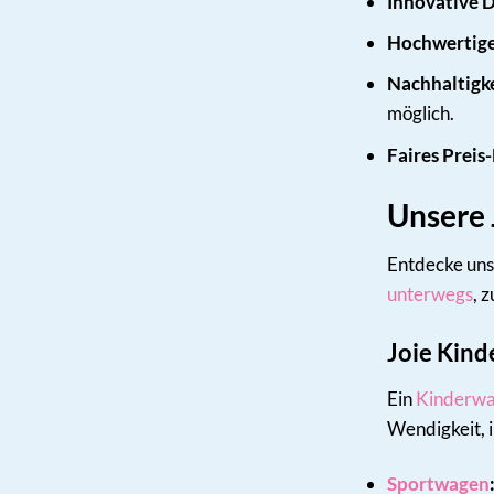
Innovative D
Hochwertige
Nachhaltigke
möglich.
Faires Preis
Unsere 
Entdecke unse
unterwegs
, 
Joie Kind
Ein
Kinderw
Wendigkeit, 
Sportwagen