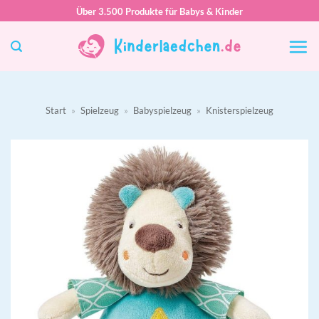
Zum
Über 3.500 Produkte für Babys & Kinder
Inhalt
springen
Start
»
Spielzeug
»
Babyspielzeug
»
Knisterspielzeug