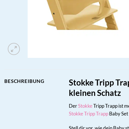
Stokke Tripp Tr
BESCHREIBUNG
kleinen Schatz
Der
Stokke
Tripp Trapp ist m
Stokke Tripp Trapp
Baby Set 
Stell dir vor, wie dein Baby