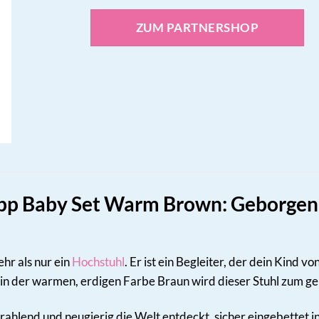
ZUM PARTNERSHOP
app Baby Set Warm Brown: Geborgenh
ehr als nur ein
Hochstuhl
. Er ist ein Begleiter, der dein Kind v
in der warmen, erdigen Farbe Braun wird dieser Stuhl zum gem
 strahlend und neugierig die Welt entdeckt, sicher eingebettet