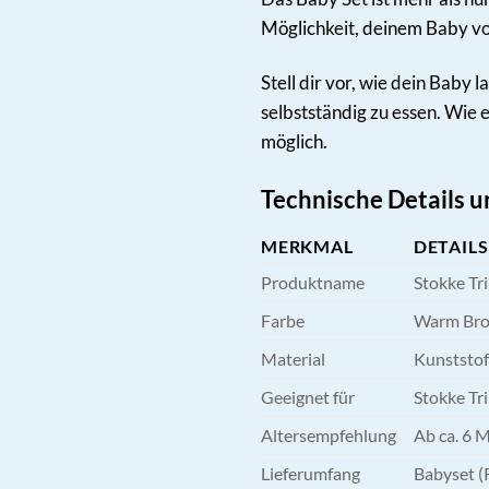
Möglichkeit, deinem Baby vo
Stell dir vor, wie dein Baby
selbstständig zu essen. Wie 
möglich.
Technische Details 
MERKMAL
DETAILS
Produktname
Stokke Tr
Farbe
Warm Bro
Material
Kunststof
Geeignet für
Stokke Tri
Altersempfehlung
Ab ca. 6 M
Lieferumfang
Babyset (