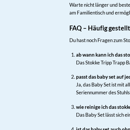
Warte nicht länger und best
am Familientisch und ermögli
FAQ – Häufig gestell
Du hast noch Fragen zum Stok
ab wann kann ich das st
Das Stokke Tripp Trapp Ba
passt das baby set auf je
Ja, das Baby Set ist mit 
Seriennummer des Stuhls 
wie reinige ich das stokk
Das Baby Set lässt sich 
ist das baby set auch oh