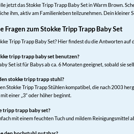
elle jetzt das Stokke Tripp Trapp Baby Set in Warm Brown. Sc
che ihm, aktiv am Familienleben teilzunehmen. Dein kleiner S
te Fragen zum Stokke Tripp Trapp Baby Set
ke Tripp Trapp Baby Set? Hier findest du die Antworten auf d
okke tripp trapp baby set benutzen?
by Set ist für Babys ab ca. 6 Monaten geeignet, sobald sie sel
den stokke tripp trapp stuhl?
allen Stokke Tripp Trapp Stühlen kompatibel, die nach 2003 her
mit einer „3“ oder höher beginnt.
e tripp trapp baby set?
einfach mit einem feuchten Tuch und mildem Reinigungsmittel 
ne den hochstuhl nutzbar?