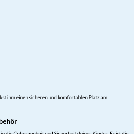
nkst ihm einen sicheren und komfortablen Platz am
ubehör
 in die Geborgenheit und Sicherheit deines Kindes. Es ist die