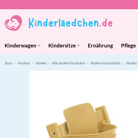
Zum
Inhalt
springen
Kinderwagen
Kindersitze
Ernährung
Pflege
Start
»
Marken
»
Stokke
»
Alle Stokke Produkte
»
Stokke Hochstühle
»
Stokke 