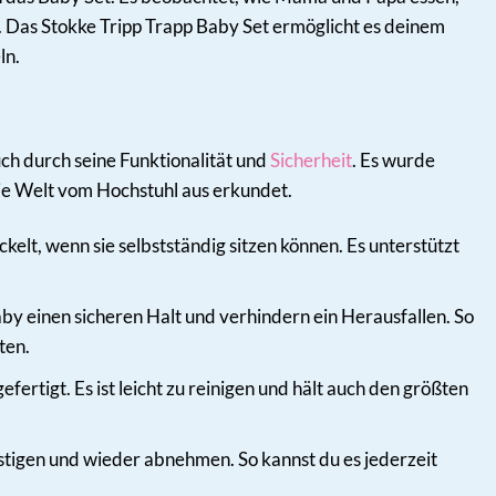
n. Das Stokke Tripp Trapp Baby Set ermöglicht es deinem
ln.
uch durch seine Funktionalität und
Sicherheit
. Es wurde
ie Welt vom Hochstuhl aus erkundet.
elt, wenn sie selbstständig sitzen können. Es unterstützt
y einen sicheren Halt und verhindern ein Herausfallen. So
ten.
ertigt. Es ist leicht zu reinigen und hält auch den größten
estigen und wieder abnehmen. So kannst du es jederzeit