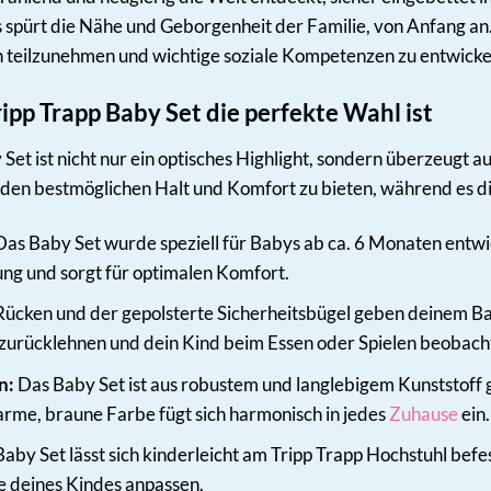
Es spürt die Nähe und Geborgenheit der Familie, von Anfang a
n teilzunehmen und wichtige soziale Kompetenzen zu entwicke
pp Trapp Baby Set die perfekte Wahl ist
Set ist nicht nur ein optisches Highlight, sondern überzeugt a
den bestmöglichen Halt und Komfort zu bieten, während es d
as Baby Set wurde speziell für Babys ab ca. 6 Monaten entwick
ng und sorgt für optimalen Komfort.
ücken und der gepolsterte Sicherheitsbügel geben deinem Bab
 zurücklehnen und dein Kind beim Essen oder Spielen beobach
n:
Das Baby Set ist aus robustem und langlebigem Kunststoff gef
arme, braune Farbe fügt sich harmonisch in jedes
Zuhause
ein.
aby Set lässt sich kinderleicht am Tripp Trapp Hochstuhl bef
se deines Kindes anpassen.