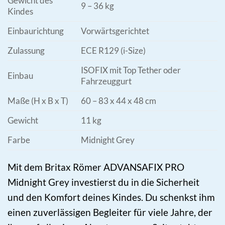
Gewicht des
9 – 36 kg
Kindes
Einbaurichtung
Vorwärtsgerichtet
Zulassung
ECE R129 (i-Size)
ISOFIX mit Top Tether oder
Einbau
Fahrzeuggurt
Maße (H x B x T)
60 – 83 x 44 x 48 cm
Gewicht
11 kg
Farbe
Midnight Grey
Mit dem Britax Römer ADVANSAFIX PRO
Midnight Grey investierst du in die Sicherheit
und den Komfort deines Kindes. Du schenkst ihm
einen zuverlässigen Begleiter für viele Jahre, der