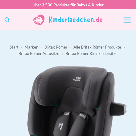
Zum
Über 3.500 Produkte für Babys & Kinder
Inhalt
springen
Start
»
Marken
»
Britax Römer
»
Alle Britax Römer Produkte
»
Britax Römer Autositze
»
Britax Römer Kleinkindersitze